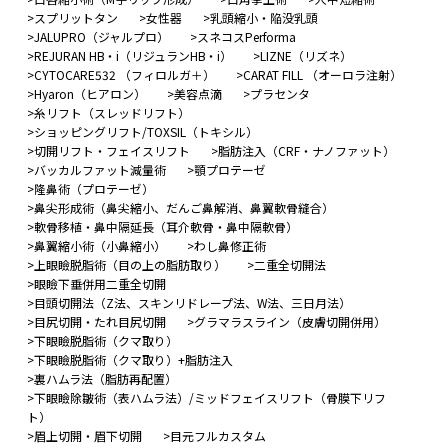
スプリットタン
女性器
乳頭縮小・陥没乳頭
JALUPRO（ジャルプロ）
スネコスPerforma
REJURAN HB・i（リジュランHB・i）
LIZNE（リズネ）
CYTOCARE532 （フィロルガ＋）
CARAT FILL （オーロラ注射）
Hyaron（ヒアロン）
美容点滴
プラセンタ
糸リフト（スレッドリフト）
ショッピングリフト/TOXSIL（トキシル）
切開リフト・フェイスリフト
脂肪注入（CRF・ナノファット）
バッカルファット減量術
顎プロテーゼ
隆鼻術（プロテーゼ）
鼻尖形成術（鼻尖縮小、だんご鼻解消、鼻翼軟骨縫合）
軟骨移植・鼻中隔延長（耳介軟骨・鼻中隔軟骨）
鼻翼縮小術（小鼻縮小）
わし鼻修正術
上眼瞼脱脂術（目の上の脂肪取り）
二重全切開法
眼瞼下垂併用二重全切開
目頭切開法（Z法、スキンリドレープ法、W法、三日月法）
目尻切開・たれ目尻切開
グラマラスライン（皮膚切開併用）
下眼瞼脱脂術（クマ取り）
下眼瞼脱脂術（クマ取り）+脂肪注入
裏ハムラ法（脂肪再配置）
下眼瞼除皺術（表ハムラ法）/ミッドフェイスリフト（骨膜下リフ
ト）
眉上切開・眉下切開
目元フルカスタム