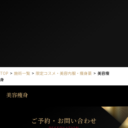
TOP
>
施術一覧
>
限定コスメ・美容内服・痩身薬
>
美容痩
身
美容痩身
ご予約・お問い合わせ
RESERVATION