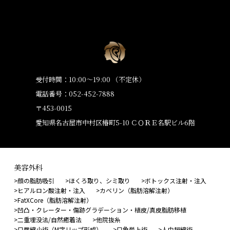
受付時間：10:00〜19:00 （不定休）
電話番号：052-452-7888
〒453-0015
愛知県名古屋市中村区椿町5-10 ＣＯＲＥ名駅ビル6階
美容外科
顔の脂肪吸引
ほくろ取り、シミ取り
ボトックス注射・注入
ヒアルロン酸注射・注入
カベリン（脂肪溶解注射）
FatXCore（脂肪溶解注射）
凹凸・クレーター・傷跡グラデーション・植皮/真皮脂肪移植
二重埋没法/自然癒着法
他院抜糸
口唇縮小術（M字リップ形成）
口角挙上術
人中短縮術