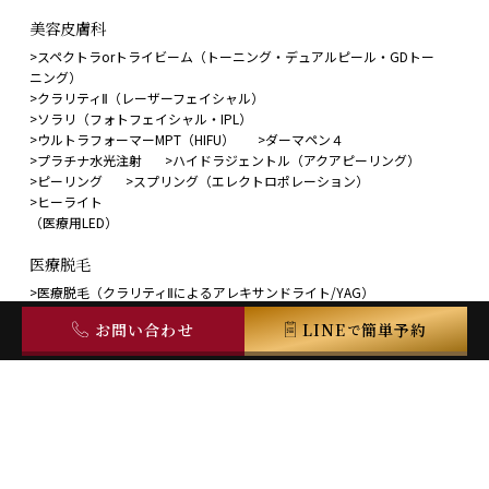
美容⽪膚科
スペクトラorトライビーム（トーニング・デュアルピール・GDトー
ニング）
クラリティⅡ（レーザーフェイシャル）
ソラリ（フォトフェイシャル・IPL）
ウルトラフォーマーMPT（HIFU）
ダーマペン４
プラチナ水光注射
ハイドラジェントル（アクアピーリング）
ピーリング
スプリング（エレクトロポレーション）
ヒーライト
（医療用LED）
医療脱毛
医療脱毛（クラリティⅡによるアレキサンドライト/YAG）
お問い合わせ
LINE
簡単予約
で
アートメイク
アートメイク
限定コスメ・美容内服・痩身薬
Dr’sコスメ・美容内服
Glory Gloss（当院オリジナルオールインワン美容液）
イソトレチノイン
美容痩身（メディカルダイエット）