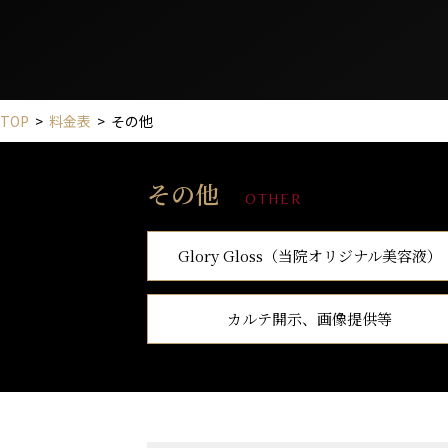
TOP
>
料金表
>
その他
その他
OTHER
Glory Gloss（当院オリジナル美容液）
カルテ開示、画像提供等