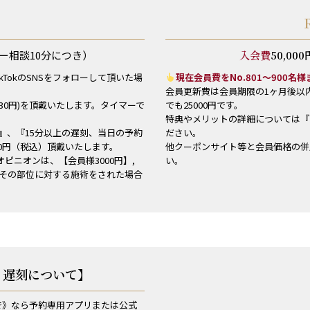
ー相談10分につき）
入会費
50,000
TikTokのSNSをフォローして頂いた場
現在会員費をNo.801～900名
会員更新費は会員期限の1ヶ月後以内
330円)を頂戴いたします。タイマーで
でも25000円です。
特典やメリットの詳細については『
』、『15分以上の遅刻、当日の予約
ださい。
00円（税込）頂戴いたします。
他クーポンサイト等と会員価格の併
ピニオンは、【会員様3000円】,
い。
。その部位に対する施術をされた場合
・遅刻について】
で》なら予約専用アプリまたは公式