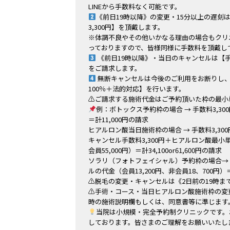
LINEから手数料なく可能です。
《前日19時以降》の変更・15分以上の遅刻
3,300円】を頂戴します。
※体調不良やその他いかなる理由の場合もクリ
っておりますので、皆様同様に手数料を頂戴し
《前日19時以降》・当日のキャンセルは【手数
をご請求します。
無断キャンセルは今後のご利用をお断りし、【
100％＋法的対応】を行います。
⚠ご請求する施術代金はご予約頂いた枠の最小
例：ボトックス予約枠の場合 → 手数料3,300
＝計11,000円の請求
ヒアルロン酸当日施術枠の場合 → 手数料3,3
キャンセル手数料3,300円＋ヒアルロン酸最小単
会員55,000円）＝計34,100or61,600円の請求
ソラリ（フォトフェイシャル）予約枠の場合→ 手
ルの代金（会員13,200円、非会員18、700円）＝計
⚠脱毛の変更・キャンセルは《2日前の19時ま
⚠手術・コース・当日ヒアルロン酸施術枠の変
時の施術説明欄もしくは、同意書等に準じます
当院は小規模・完全予約制クリニックです。
しております。皆さまのご理解をお願いいたし