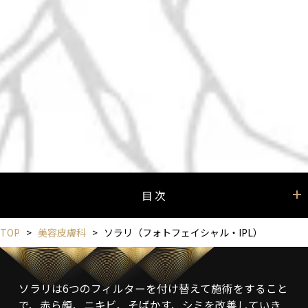
⽬ 次
TOP
>
美容⽪膚科
>
ソラリ（フォトフェイシャル・IPL）
ソラリは6つのフィルターを付け替えて施術をすること
で、赤ら顔、ニキビ、そばかす、シミを改善していき