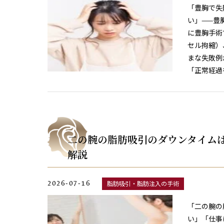
「豊胸で失
い」——豊
に豊胸手術
セル拘縮）
まな失敗例
「正常経過
二の腕の脂肪吸引のダウンタイム
解説
2026-07-16
脂肪吸引・脂肪注入の手術
「二の腕の
い」「仕事