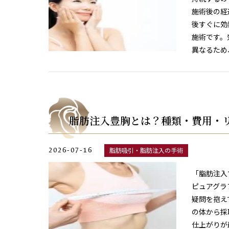
施術後の経
後すぐに効
施術です。
異なるため
脂肪注入豊胸とは？種類・費用・
2026-07-16
脂肪吸引・脂肪注入の手術
「脂肪注入
ピュアグラ
疑問を抱え
の体から採
仕上がりが